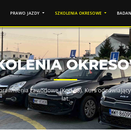
PRAWO JAZDY
SZKOLENIA OKRESOWE
BADA
KOLENIA OKRES
prawnienia zawodowe (Kod 95). Kurs odnawiający
lat.