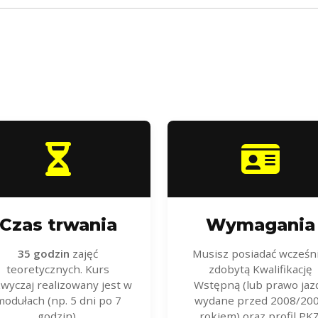
Czas trwania
Wymagania
35 godzin
zajęć
Musisz posiadać wcześni
teoretycznych. Kurs
zdobytą Kwalifikację
wyczaj realizowany jest w
Wstępną (lub prawo jaz
odułach (np. 5 dni po 7
wydane przed 2008/20
godzin).
rokiem) oraz profil PKZ