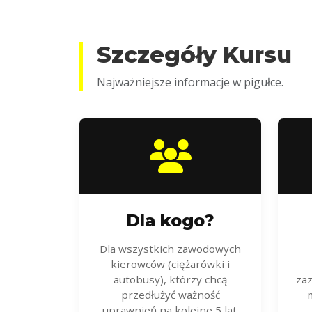
Szczegóły Kursu
Najważniejsze informacje w pigułce.
Dla kogo?
Dla wszystkich zawodowych
kierowców (ciężarówki i
autobusy), którzy chcą
zaz
przedłużyć ważność
m
uprawnień na kolejne 5 lat.