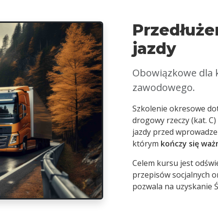
Przedłuże
jazdy
Obowiązkowe dla 
zawodowego.
Szkolenie okresowe do
drogowy rzeczy (kat. C)
jazdy przed wprowadzen
którym
kończy się waż
Celem kursu jest odświ
przepisów socjalnych o
pozwala na uzyskanie Ś