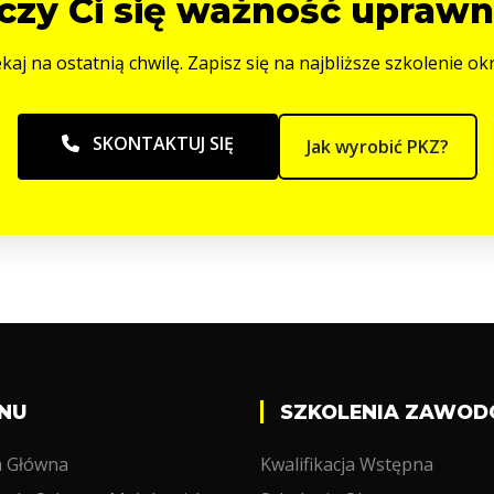
czy Ci się ważność uprawn
kaj na ostatnią chwilę. Zapisz się na najbliższe szkolenie o
SKONTAKTUJ SIĘ
Jak wyrobić PKZ?
NU
SZKOLENIA ZAWO
a Główna
Kwalifikacja Wstępna