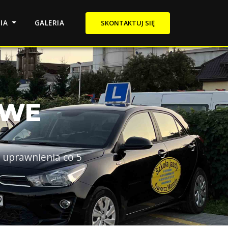
NIA
GALERIA
SKONTAKTUJ SIĘ
OWE
 uprawnienia co 5