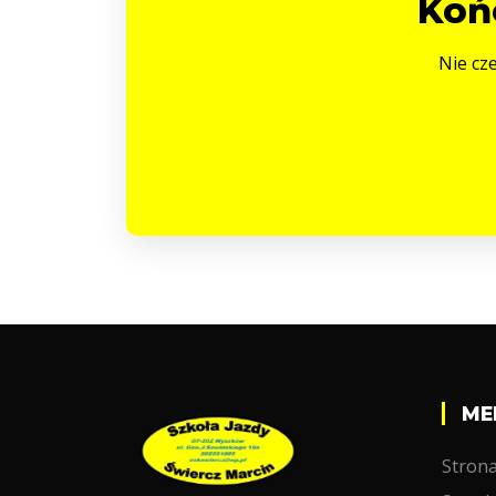
Koń
Nie cze
ME
Stron