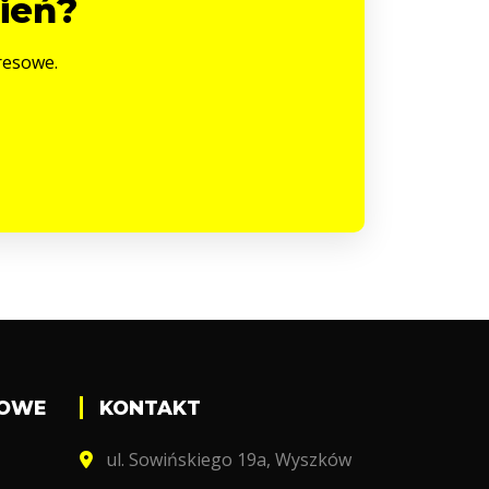
ień?
kresowe.
DOWE
KONTAKT
ul. Sowińskiego 19a, Wyszków