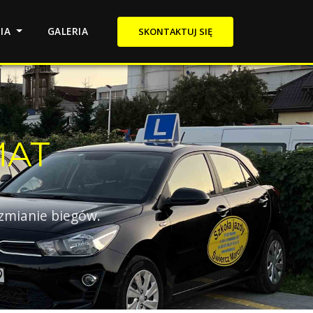
NIA
GALERIA
SKONTAKTUJ SIĘ
MAT
 zmianie biegów.