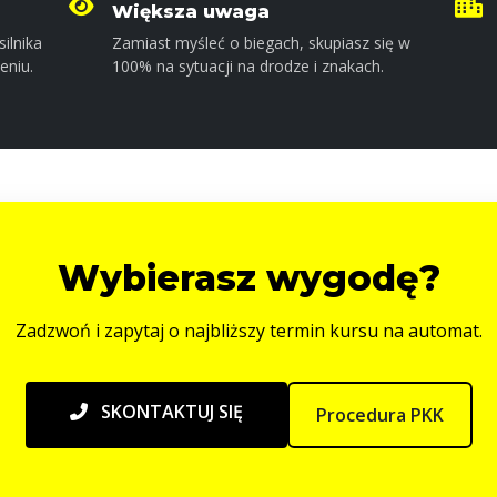
Większa uwaga
ilnika
Zamiast myśleć o biegach, skupiasz się w
eniu.
100% na sytuacji na drodze i znakach.
Wybierasz wygodę?
Zadzwoń i zapytaj o najbliższy termin kursu na automat.
SKONTAKTUJ SIĘ
Procedura PKK