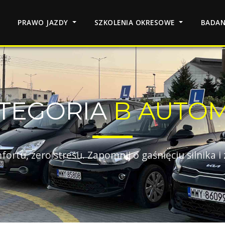
PRAWO JAZDY
SZKOLENIA OKRESOWE
BADA
TEGORIA
B AUTO
tu, zero stresu. Zapomnij o gaśnięciu silnika i