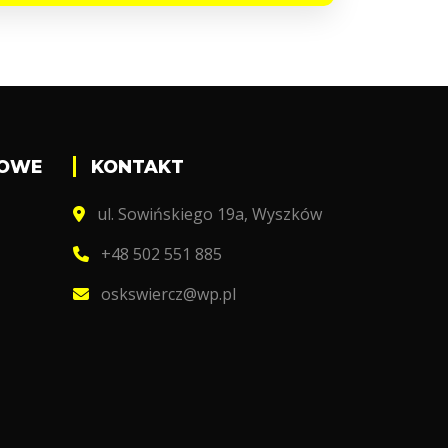
DOWE
KONTAKT
ul. Sowińskiego 19a, Wyszków
+48 502 551 885
oskswiercz@wp.pl