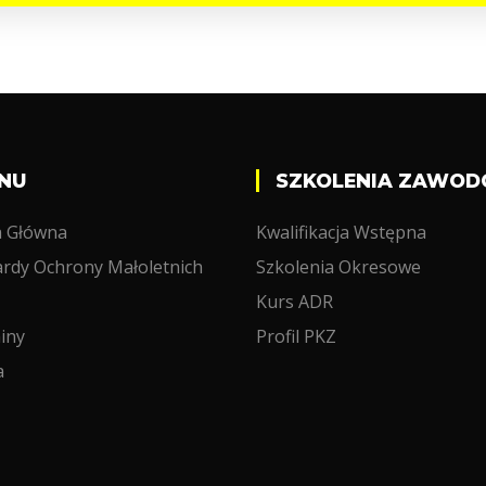
NU
SZKOLENIA ZAWO
a Główna
Kwalifikacja Wstępna
rdy Ochrony Małoletnich
Szkolenia Okresowe
Kurs ADR
iny
Profil PKZ
a