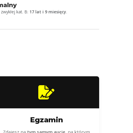
malny
zwykłej kat. B:
17 lat i 9 miesięcy
.
Egzamin
Zdajesz na
tym samym aucie
, na którym