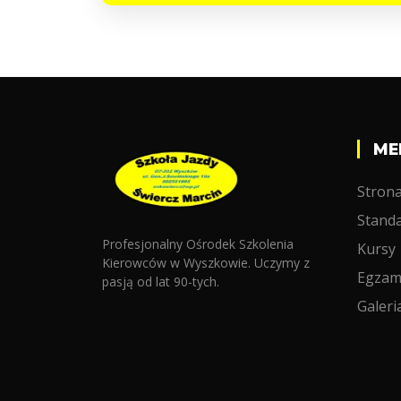
ME
Stron
Standa
Profesjonalny Ośrodek Szkolenia
Kursy
Kierowców w Wyszkowie. Uczymy z
Egzam
pasją od lat 90-tych.
Galeri