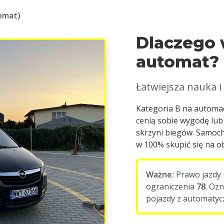
omat)
Dlaczego 
automat?
Łatwiejsza nauka i
Kategoria B na automac
cenią sobie wygodę lub
skrzyni biegów. Samoch
w 100% skupić się na ob
Ważne:
Prawo jazdy 
ograniczenia
78
. Oz
pojazdy z automatyc