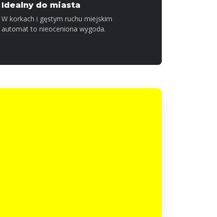
Idealny do miasta
W korkach i gęstym ruchu miejskim
automat to nieoceniona wygoda.