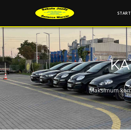
START
KA
Maksimum komfor