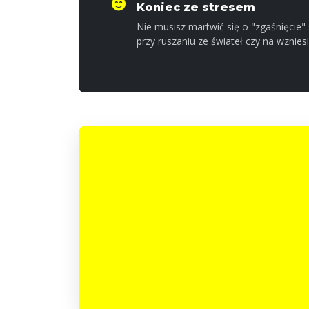
Koniec ze stresem
Nie musisz martwić się o "zgaśnięcie" s
przy ruszaniu ze świateł czy na wzniesi