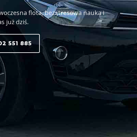
woczesna flota, bezstresowa nauka i
 już dziś.
2 551 885