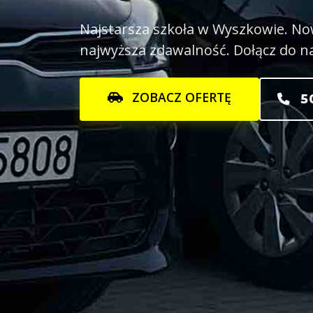
Najstarsza szkoła w Wyszkowie. No
najwyższa zdawalność. Dołącz do nas
ZOBACZ OFERTĘ
50