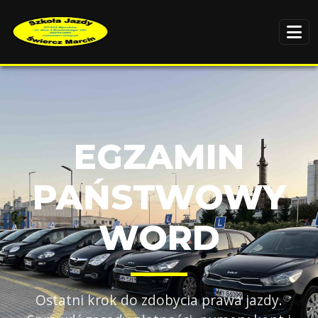
EGZAMIN
PAŃSTWOWY
WORD
Ostatni krok do zdobycia prawa jazdy.