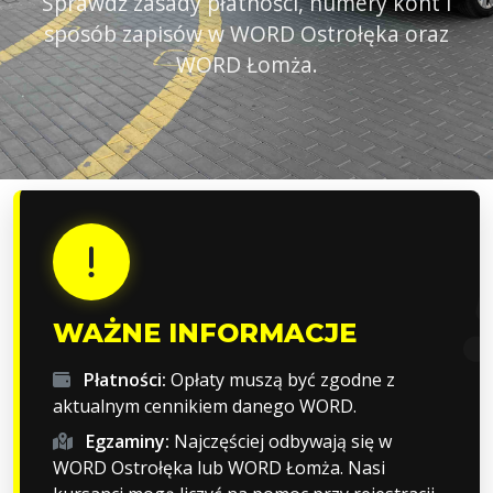
Sprawdź zasady płatności, numery kont i
sposób zapisów w WORD Ostrołęka oraz
WORD Łomża.
WAŻNE INFORMACJE
Płatności:
Opłaty muszą być zgodne z
aktualnym cennikiem danego WORD.
Egzaminy:
Najczęściej odbywają się w
WORD Ostrołęka lub WORD Łomża. Nasi